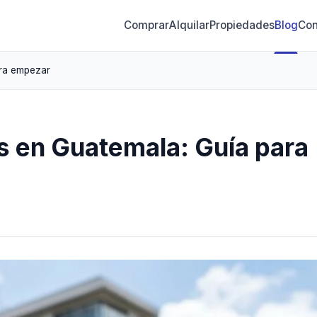
Comprar
Alquilar
Propiedades
Blog
Con
ara empezar
es en Guatemala: Guía para