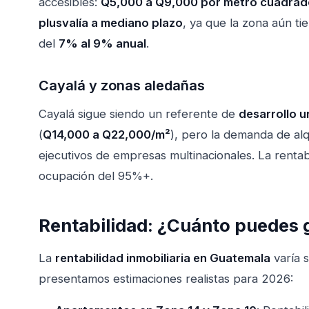
accesibles:
Q5,000 a Q9,000 por metro cuadrad
plusvalía a mediano plazo
, ya que la zona aún ti
del
7% al 9% anual
.
Cayalá y zonas aledañas
Cayalá sigue siendo un referente de
desarrollo u
(
Q14,000 a Q22,000/m²
), pero la demanda de alq
ejecutivos de empresas multinacionales. La renta
ocupación del 95%+.
Rentabilidad: ¿Cuánto puedes 
La
rentabilidad inmobiliaria en Guatemala
varía s
presentamos estimaciones realistas para 2026: